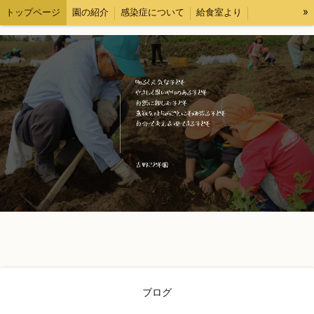
»
トップページ
園の紹介
感染症について
給食室より
各種様式
求人情報
ブログ
情報公開
ブログ