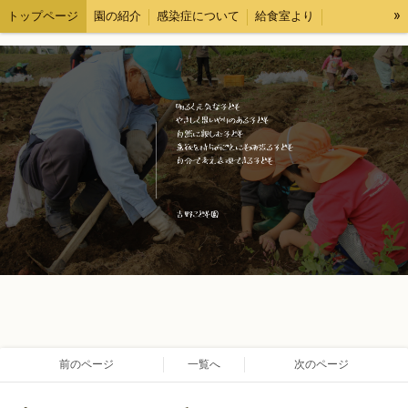
»
トップページ
園の紹介
感染症について
給食室より
各種様式
求人情報
ブログ
情報公開
前のページ
一覧へ
次のページ