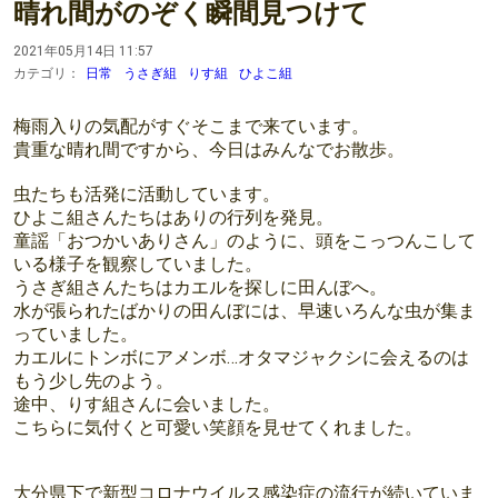
晴れ間がのぞく瞬間見つけて
2021年05月14日 11:57
カテゴリ：
日常
うさぎ組
りす組
ひよこ組
梅雨入りの気配がすぐそこまで来ています。
貴重な晴れ間ですから、今日はみんなでお散歩。
虫たちも活発に活動しています。
ひよこ組さんたちはありの行列を発見。
童謡「おつかいありさん」のように、頭をこっつんこして
いる様子を観察していました。
うさぎ組さんたちはカエルを探しに田んぼへ。
水が張られたばかりの田んぼには、早速いろんな虫が集ま
っていました。
カエルにトンボにアメンボ…オタマジャクシに会えるのは
もう少し先のよう。
途中、りす組さんに会いました。
こちらに気付くと可愛い笑顔を見せてくれました。
大分県下で新型コロナウイルス感染症の流行が続いていま