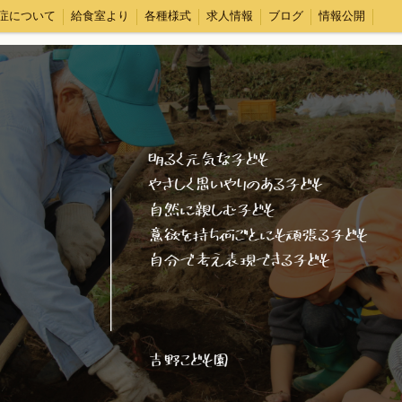
症について
給食室より
各種様式
求人情報
ブログ
情報公開