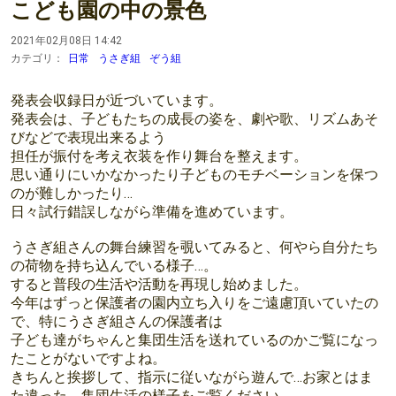
こども園の中の景色
2021年02月08日 14:42
カテゴリ：
日常
うさぎ組
ぞう組
発表会収録日が近づいています。
発表会は、子どもたちの成長の姿を、劇や歌、リズムあそ
びなどで表現出来るよう
担任が振付を考え衣装を作り舞台を整えます。
思い通りにいかなかったり子どものモチベーションを保つ
のが難しかったり…
日々試行錯誤しながら準備を進めています。
うさぎ組さんの舞台練習を覗いてみると、何やら自分たち
の荷物を持ち込んでいる様子…。
すると普段の生活や活動を再現し始めました。
今年はずっと保護者の園内立ち入りをご遠慮頂いていたの
で、特にうさぎ組さんの保護者は
子ども達がちゃんと集団生活を送れているのかご覧になっ
たことがないですよね。
きちんと挨拶して、指示に従いながら遊んで…お家とはま
た違った、集団生活の様子をご覧ください。