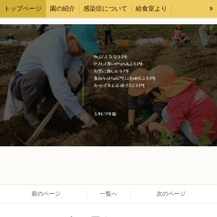
»
トップページ
園の紹介
感染症について
給食室より
各種様式
求人情報
ブログ
情報公開
前のページ
一覧へ
次のページ