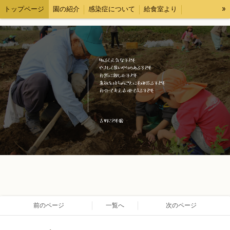
»
トップページ
園の紹介
感染症について
給食室より
各種様式
求人情報
ブログ
情報公開
前のページ
一覧へ
次のページ