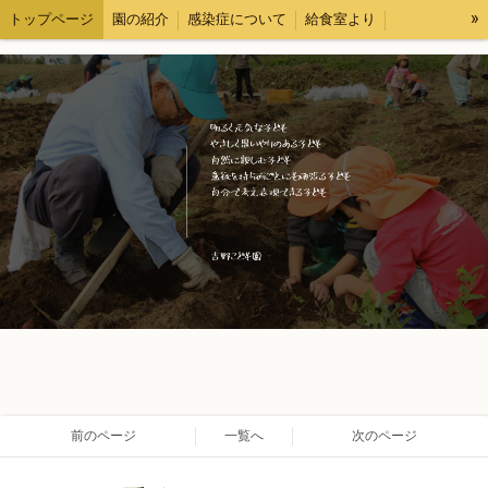
»
トップページ
園の紹介
感染症について
給食室より
各種様式
求人情報
ブログ
情報公開
前のページ
一覧へ
次のページ