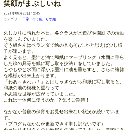
笑顔がまぶしいね
2021年08月23日 12:45
カテゴリ：
日常
ぞう組
りす組
久しぶりに晴れた本日、各クラスが水遊びや園庭での活動
を楽しんでいました。
ぞう組さんはベランダで絵の具あそび…かと思えば少し様
子が違います。
よく見ると、墨汁と油で和紙にマーブリング（水面に垂ら
した絵の具等を紙に写し取る技法）をしていました。
もやもやと水面に浮かぶ墨汁に油を垂らすと、さらに複雑
な模様が出来上がります。
「わあ～きれい！」とはしゃぎながら和紙に写し取ると、
和紙の地の模様と重なって
不思議な世界が広がっていました。
これは一体何に使うのか…？乞うご期待！
なかなか普段の保育をお見せ出来ない状況が続いていま
す。
（ブログもなかなか更新できず申し訳ないです）
今日はりす組さんのお部屋をのぞいてみました。窓際にあ