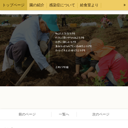
»
トップページ
園の紹介
感染症について
給食室より
各種様式
求人情報
ブログ
情報公開
前のページ
一覧へ
次のページ