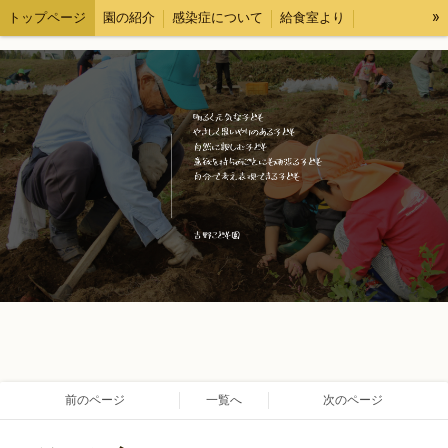
»
トップページ
園の紹介
感染症について
給食室より
各種様式
求人情報
ブログ
情報公開
前のページ
一覧へ
次のページ