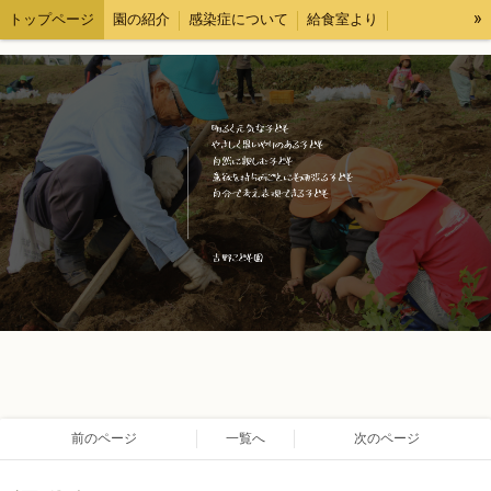
»
トップページ
園の紹介
感染症について
給食室より
各種様式
求人情報
ブログ
情報公開
前のページ
一覧へ
次のページ