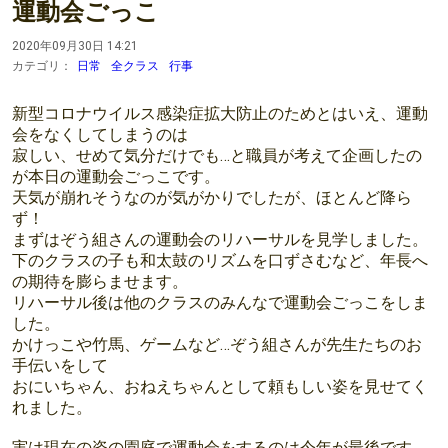
運動会ごっこ
2020年09月30日 14:21
カテゴリ：
日常
全クラス
行事
新型コロナウイルス感染症拡大防止のためとはいえ、運動
会をなくしてしまうのは
寂しい、せめて気分だけでも…と職員が考えて企画したの
が本日の運動会ごっこです。
天気が崩れそうなのが気がかりでしたが、ほとんど降ら
ず！
まずはぞう組さんの運動会のリハーサルを見学しました。
下のクラスの子も和太鼓のリズムを口ずさむなど、年長へ
の期待を膨らませます。
リハーサル後は他のクラスのみんなで運動会ごっこをしま
した。
かけっこや竹馬、ゲームなど…ぞう組さんが先生たちのお
手伝いをして
おにいちゃん、おねえちゃんとして頼もしい姿を見せてく
れました。
実は現在の姿の園庭で運動会をするのは今年が最後です。