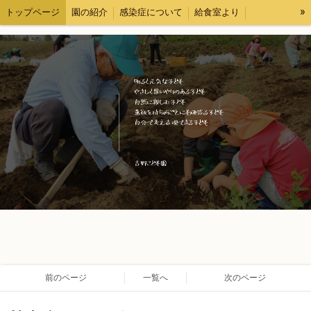
»
トップページ
園の紹介
感染症について
給食室より
各種様式
求人情報
ブログ
情報公開
前のページ
一覧へ
次のページ